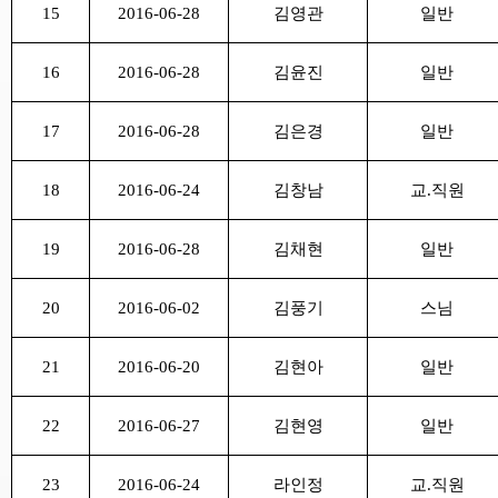
15
2016-06-28
김영관
일반
16
2016-06-28
김윤진
일반
17
2016-06-28
김은경
일반
18
2016-06-24
김창남
교.직원
19
2016-06-28
김채현
일반
20
2016-06-02
김풍기
스님
21
2016-06-20
김현아
일반
22
2016-06-27
김현영
일반
23
2016-06-24
라인정
교.직원