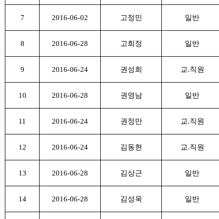
7
2016-06-02
고정민
일반
8
2016-06-28
고희정
일반
9
2016-06-24
권성희
교.직원
10
2016-06-28
권영남
일반
11
2016-06-24
권정만
교.직원
12
2016-06-24
김동현
교.직원
13
2016-06-28
김상근
일반
14
2016-06-28
김성욱
일반