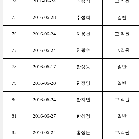
74
2016-06-24
최종석
교.직원
75
2016-06-28
추성희
일반
76
2016-06-24
하응천
교.직원
77
2016-06-24
한광수
교.직원
78
2016-06-17
한상동
일반
79
2016-06-28
한정명
일반
80
2016-06-24
한지연
교.직원
81
2016-06-27
한혜정
일반
82
2016-06-24
홍성돈
교.직원