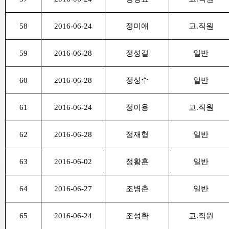
58
2016-06-24
정미애
교.직원
59
2016-06-28
정성길
일반
60
2016-06-28
정성수
일반
61
2016-06-24
정이용
교.직원
62
2016-06-28
정재형
일반
63
2016-06-02
정황훈
일반
64
2016-06-27
조병춘
일반
65
2016-06-24
조성환
교.직원