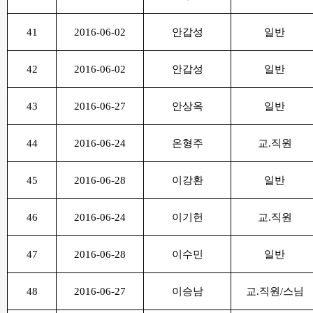
41
2016-06-02
안갑성
일반
42
2016-06-02
안갑성
일반
43
2016-06-27
안상옥
일반
44
2016-06-24
온형주
교.직원
45
2016-06-28
이강환
일반
46
2016-06-24
이기헌
교.직원
47
2016-06-28
이수민
일반
48
2016-06-27
이승남
교.직원/스님