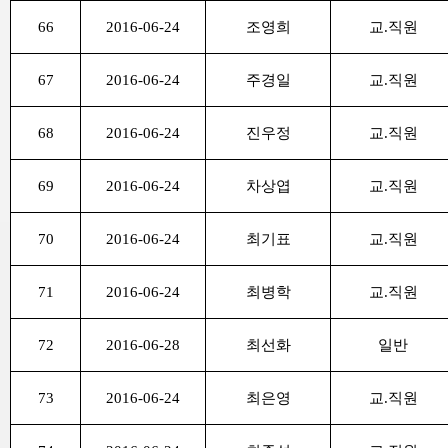
66
2016-06-24
조영희
교.직원
67
2016-06-24
주경일
교.직원
68
2016-06-24
진우정
교.직원
69
2016-06-24
차상엽
교.직원
70
2016-06-24
최기표
교.직원
71
2016-06-24
최병학
교.직원
72
2016-06-28
최선화
일반
73
2016-06-24
최은영
교.직원