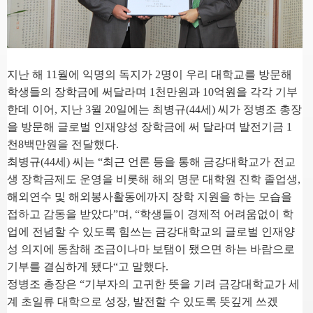
지난 해
11
월에 익명의 독지가
2
명이 우리 대학교를 방문해
학생들의 장학금에 써달라며
1
천만원과
10
억원을 각각 기부
한데 이어
,
지난
3
월
20
일에는 최병규
(44
세
)
씨가 정병조 총장
을 방문해 글로벌 인재양성 장학금에 써 달라며 발전기금
1
천
8
백만원을 전달했다
.
최병규
(44
세
)
씨는
“
최근 언론 등을 통해 금강대학교가 전교
생 장학금제도 운영을 비롯해 해외 명문 대학원 진학 졸업생
,
해외연수 및 해외봉사활동에까지 장학 지원을 하는 모습을
접하고 감동을 받았다
”
며
, “
학생들이 경제적 어려움없이 학
업에 전념할 수 있도록 힘쓰는 금강대학교의 글로벌 인재양
성 의지에 동참해 조금이나마 보탬이 됐으면 하는 바람으로
기부를 결심하게 됐다
“
고 말했다
.
정병조 총장은
“
기부자의 고귀한 뜻을 기려 금강대학교가 세
계 초일류 대학으로 성장
,
발전할 수 있도록 뜻깊게 쓰겠