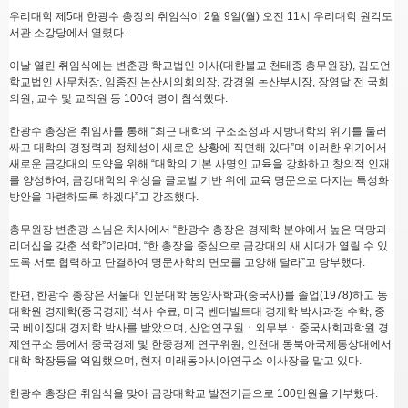
우리대학 제5대 한광수 총장의 취임식이 2월 9일(월) 오전 11시 우리대학 원각도
서관 소강당에서 열렸다.
이날 열린 취임식에는 변춘광 학교법인 이사(대한불교 천태종 총무원장), 김도언
학교법인 사무처장, 임종진 논산시의회의장, 강경원 논산부시장, 장영달 전 국회
의원, 교수 및 교직원 등 100여 명이 참석했다.
한광수 총장은 취임사를 통해 “최근 대학의 구조조정과 지방대학의 위기를 둘러
싸고 대학의 경쟁력과 정체성이 새로운 상황에 직면해 있다”며 이러한 위기에서
새로운 금강대의 도약을 위해 “대학의 기본 사명인 교육을 강화하고 창의적 인재
를 양성하여, 금강대학의 위상을 글로벌 기반 위에 교육 명문으로 다지는 특성화
방안을 마련하도록 하겠다”고 강조했다.
총무원장 변춘광 스님은 치사에서 “한광수 총장은 경제학 분야에서 높은 덕망과
리더십을 갖춘 석학”이라며, “한 총장을 중심으로 금강대의 새 시대가 열릴 수 있
도록 서로 협력하고 단결하여 명문사학의 면모를 고양해 달라”고 당부했다.
한편, 한광수 총장은 서울대 인문대학 동양사학과(중국사)를 졸업(1978)하고 동
대학원 경제학(중국경제) 석사 수료, 미국 벤더빌트대 경제학 박사과정 수학, 중
국 베이징대 경제학 박사를 받았으며, 산업연구원ㆍ외무부ㆍ중국사회과학원 경
제연구소 등에서 중국경제 및 한중경제 연구위원, 인천대 동북아국제통상대에서
대학 학장등을 역임했으며, 현재 미래동아시아연구소 이사장을 맡고 있다.
한광수 총장은 취임식을 맞아 금강대학교 발전기금으로 100만원을 기부했다.