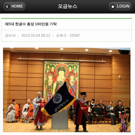
모금뉴스
HOME
LOGIN
제5대 한광수 총장 100만원 기탁
관리자
2015.03.04 09:22
조회수 : 25587
|
|