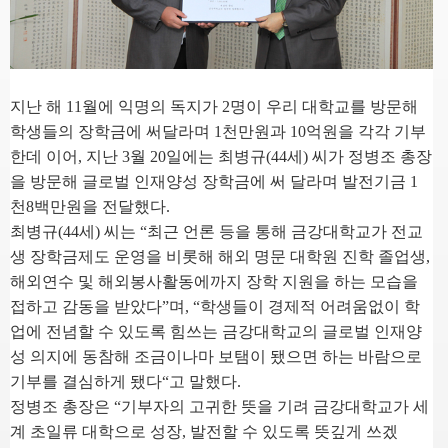
지난 해
11
월에 익명의 독지가
2
명이 우리 대학교를 방문해
학생들의 장학금에 써달라며
1
천만원과
10
억원을 각각 기부
한데 이어
,
지난
3
월
20
일에는 최병규
(44
세
)
씨가 정병조 총장
을 방문해 글로벌 인재양성 장학금에 써 달라며 발전기금
1
천
8
백만원을 전달했다
.
최병규
(44
세
)
씨는
“
최근 언론 등을 통해 금강대학교가 전교
생 장학금제도 운영을 비롯해 해외 명문 대학원 진학 졸업생
,
해외연수 및 해외봉사활동에까지 장학 지원을 하는 모습을
접하고 감동을 받았다
”
며
, “
학생들이 경제적 어려움없이 학
업에 전념할 수 있도록 힘쓰는 금강대학교의 글로벌 인재양
성 의지에 동참해 조금이나마 보탬이 됐으면 하는 바람으로
기부를 결심하게 됐다
“
고 말했다
.
정병조 총장은
“
기부자의 고귀한 뜻을 기려 금강대학교가 세
계 초일류 대학으로 성장
,
발전할 수 있도록 뜻깊게 쓰겠