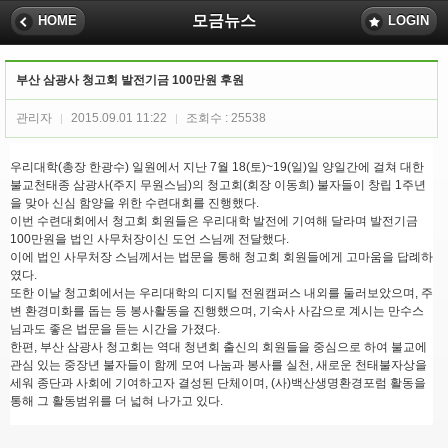
모금뉴스
HOME
LOGIN
부산 삼광사 청고회 발전기금 100만원 후원
관리자
2015.09.01 11:22
조회수 : 25538
|
|
우리대학(총장 한광수) 일원에서 지난 7월 18(토)~19(일)일 양일간에 걸쳐 대한
불교천태종 삼광사(주지 무원스님)의 청고회(회장 이동희) 불자들이 창립 1주년
을 맞아 신심 함양을 위한 수련대회를 진행했다.
이번 수련대회에서 청고회 회원들은 우리대학 발전에 기여해 달라며 발전기금
100만원을 법인 사무처장이신 도언 스님께 전달했다.
이에 법인 사무처장 스님께서는 법문을 통해 청고회 회원들에게 고마움을 답례하
였다.
또한 이날 청고회에서는 우리대학의 디지털 전원캠퍼스 내외를 둘러보았으며, 주
변 환경미화를 돕는 등 봉사활동을 진행했으며, 기숙사 사감으로 계시는 만수스
님과도 좋은 법문을 듣는 시간을 가졌다.
한편, 부산 삼광사 청고회는 역대 청년회 출신의 회원들을 중심으로 하여 불교에
관심 있는 중장년 불자들이 함께 모여 나눔과 봉사를 실천, 새로운 천태불자상을
세워 종단과 사회에 기여하고자 결성된 단체이며, (사)백산생명환경포럼 활동을
통해 그 활동범위를 더 넓혀 나가고 있다.