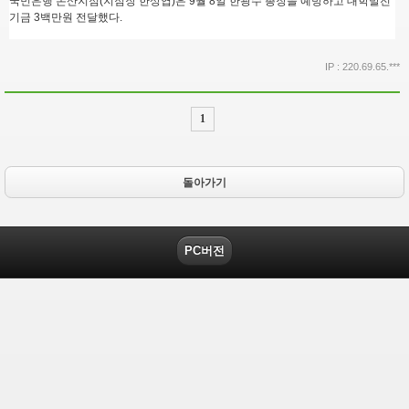
국민은행 논산지점(지점장 한상엽)은 9월 8일 한광수 총장을 예방하고 대학발전
기금 3백만원 전달했다.
IP : 220.69.65.***
1
돌아가기
PC버전