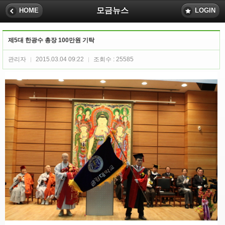
모금뉴스
HOME
LOGIN
제5대 한광수 총장 100만원 기탁
관리자
2015.03.04 09:22
조회수 : 25585
|
|