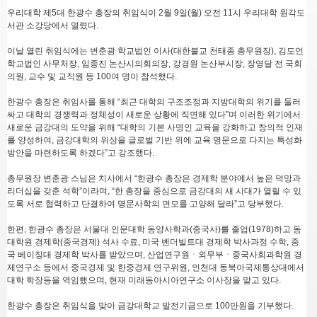
우리대학 제5대 한광수 총장의 취임식이 2월 9일(월) 오전 11시 우리대학 원각도
서관 소강당에서 열렸다.
이날 열린 취임식에는 변춘광 학교법인 이사(대한불교 천태종 총무원장), 김도언
학교법인 사무처장, 임종진 논산시의회의장, 강경원 논산부시장, 장영달 전 국회
의원, 교수 및 교직원 등 100여 명이 참석했다.
한광수 총장은 취임사를 통해 “최근 대학의 구조조정과 지방대학의 위기를 둘러
싸고 대학의 경쟁력과 정체성이 새로운 상황에 직면해 있다”며 이러한 위기에서
새로운 금강대의 도약을 위해 “대학의 기본 사명인 교육을 강화하고 창의적 인재
를 양성하여, 금강대학의 위상을 글로벌 기반 위에 교육 명문으로 다지는 특성화
방안을 마련하도록 하겠다”고 강조했다.
총무원장 변춘광 스님은 치사에서 “한광수 총장은 경제학 분야에서 높은 덕망과
리더십을 갖춘 석학”이라며, “한 총장을 중심으로 금강대의 새 시대가 열릴 수 있
도록 서로 협력하고 단결하여 명문사학의 면모를 고양해 달라”고 당부했다.
한편, 한광수 총장은 서울대 인문대학 동양사학과(중국사)를 졸업(1978)하고 동
대학원 경제학(중국경제) 석사 수료, 미국 벤더빌트대 경제학 박사과정 수학, 중
국 베이징대 경제학 박사를 받았으며, 산업연구원ㆍ외무부ㆍ중국사회과학원 경
제연구소 등에서 중국경제 및 한중경제 연구위원, 인천대 동북아국제통상대에서
대학 학장등을 역임했으며, 현재 미래동아시아연구소 이사장을 맡고 있다.
한광수 총장은 취임식을 맞아 금강대학교 발전기금으로 100만원을 기부했다.