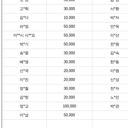
고*학
30,000
서*환
김*다
10,000
박*자
라*정
50,000
안*옥
마**시 사**요
50,000
이*선
박*기
50,000
전*원
송*중
30,000
김*숙
배*영
30,000
한*동
신*국
20,000
이*원
이*진
20,000
신*성
정*철
30,000
전*자
김*헌
20,000
노*민
정*교
100,000
박*관
이*섭
50,000