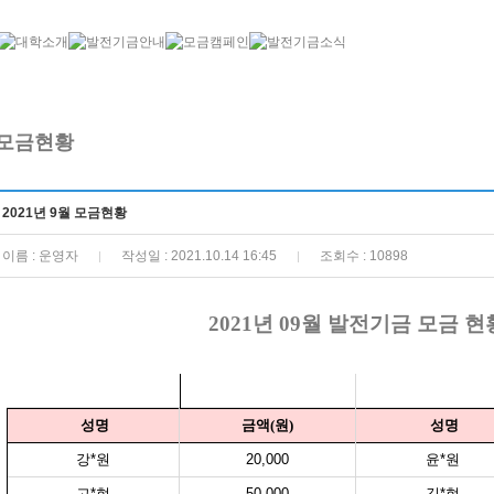
2021년 9월 모금현황
이름 : 운영자
작성일 : 2021.10.14 16:45
조회수 : 10898
|
|
2021년 09월 발전기금 모금 현
성명
금
액(원)
성명
강*원
20,000
윤*원
고*현
50,000
김*현