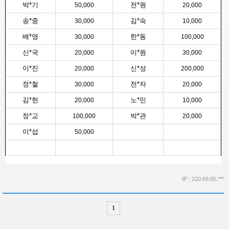
박*기
전*원
50,000
20,000
송*중
김*숙
30,000
10,000
배*영
한*동
30,000
100,000
신*국
이*원
20,000
30,000
이*진
신*성
20,000
200,000
정*철
전*자
30,000
20,000
김*헌
노*민
20,000
10,000
정*교
박*관
100,000
20,000
이*섭
50,000
IP : 220.69.65.***
1