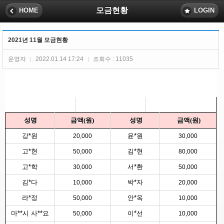
모금현황
HOME
LOGIN
2021년 11월 모금현황
운영자
2022.01.14 17:24
조회수 : 11035
|
|
성명
금
액(원)
성명
금액(원)
강*원
윤*원
20,000
30,000
고*현
김*현
50,000
80,000
고*학
서*환
30,000
50,000
김*다
박*자
10,000
20,000
라*정
안*옥
50,000
10,000
마**시 사**요
이*선
50,000
10,000